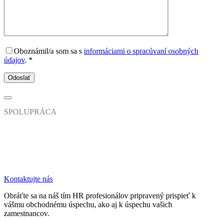
Oboznámil/a som sa s
informáciami o spracúvaní osobných
údajov
. *
SPOLUPRÁCA
Vnímate priestor na zlepšenie?
Poďme sa porozprávať.
Kontaktujte nás
Obráťte sa na náš tím HR profesionálov pripravený prispieť k
vášmu obchodnému úspechu, ako aj k úspechu vašich
zamestnancov.