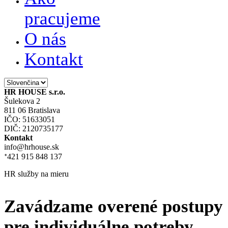
pracujeme
O nás
Kontakt
HR HOUSE s.r.o.
Šulekova 2
811 06 Bratislava
IČO: 51633051
DIČ: 2120735177
Kontakt
info@hrhouse.sk
ᐩ421 915 848 137
HR služby na mieru
Zavádzame overené postupy
pre individuálne potreby