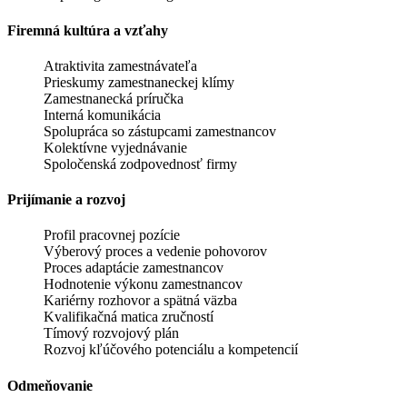
Firemná kultúra a vzťahy
Atraktivita zamestnávateľa
Prieskumy zamestnaneckej klímy
Zamestnanecká príručka
Interná komunikácia
Spolupráca so zástupcami zamestnancov
Kolektívne vyjednávanie
Spoločenská zodpovednosť firmy
Prijímanie a rozvoj
Profil pracovnej pozície
Výberový proces a vedenie pohovorov
Proces adaptácie zamestnancov
Hodnotenie výkonu zamestnancov
Kariérny rozhovor a spätná väzba
Kvalifikačná matica zručností
Tímový rozvojový plán
Rozvoj kľúčového potenciálu a kompetencií
Odmeňovanie