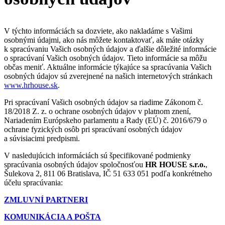
V týchto informáciách sa dozviete, ako nakladáme s Vašimi
osobnými údajmi, ako nás môžete kontaktovať, ak máte otázky
k spracúvaniu Vašich osobných údajov a ďalšie dôležité informácie
o spracúvaní Vašich osobných údajov. Tieto informácie sa môžu
občas meniť. Aktuálne informácie týkajúce sa spracúvania Vašich
osobných údajov sú zverejnené na našich internetových stránkach
www.hrhouse.sk
.
Pri spracúvaní Vašich osobných údajov sa riadime Zákonom č.
18/2018 Z. z. o ochrane osobných údajov v platnom znení,
Nariadením Európskeho parlamentu a Rady (EÚ) č. 2016/679 o
ochrane fyzických osôb pri spracúvaní osobných údajov
a súvisiacimi predpismi.
V nasledujúcich informáciách sú špecifikované podmienky
spracúvania osobných údajov spoločnosťou
HR HOUSE s.r.o.
,
Šulekova 2, 811 06 Bratislava, IČ 51 633 051 podľa konkrétneho
účelu spracúvania:
ZMLUVNÍ PARTNERI
KOMUNIKÁCIA A POŠTA