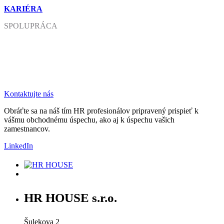
KARIÉRA
SPOLUPRÁCA
Vnímate priestor na zlepšenie?
Poďme sa porozprávať.
Kontaktujte nás
Obráťte sa na náš tím HR profesionálov pripravený prispieť k
vášmu obchodnému úspechu, ako aj k úspechu vašich
zamestnancov.
LinkedIn
HR HOUSE s.r.o.
Šulekova 2